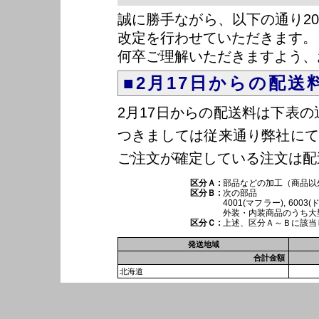
誠に勝手ながら、以下の通り202
改定を行わせていただきます。
何卒ご理解いただきますよう、
2月17日からの配送
2月17日からの配送料は下表
つきましては従来通り弊社にて
ご注文が確定している注文は配
区分Ａ
部品などの加工（商品以
区分Ｂ
次の部品
4001(マフラー), 600
外装・内装商品のうち大
区分Ｃ
上述、区分Ａ～Ｂに該当
発送地域
合計金額
北海道