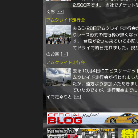
2,500円です。 当社でチケッ
くお [
…
]
アムクレイド走行会
去る6/28日アムクレイド走行会
りレース形式の走行枠が無くなっ
す。 台風が2つも来ていて心配
てドライで終日走れました。良か
のお客 [
…
]
アムクレイド走行会
去る10月4日にエビスサーキッ
ムクレイド走行会が行われました
たが、遠方より参加いただきまし
ていたのですが、走行開始までに
イで走ること [
…
]