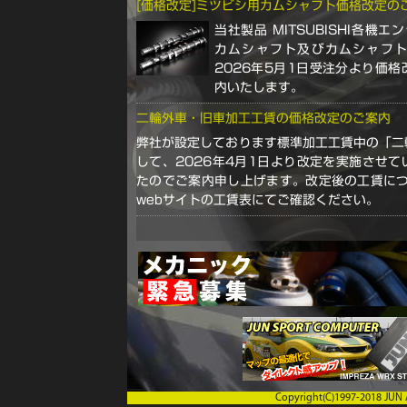
[価格改定]ミツビシ用カムシャフト価格改定の
当社製品 MITSUBISHI各機エ
カムシャフト及びカムシャフ
2026年5月1日受注分より価
内いたします。
二輪外車・旧車加工工賃の価格改定のご案内
弊社が設定しております標準加工工賃中の「二
して、2026年4月1日より改定を実施させ
たのでご案内申し上げます。改定後の工賃につ
webサイトの工賃表にてご確認ください。
Copyright(C)1997-2018 JUN A