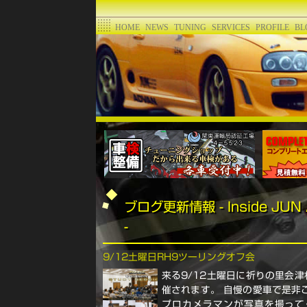
HOME
NEWS
TUNING
SERVICES
PROFILE
BL
ブログ更新情報 - Inside JUN 
-
9/12土曜日RH9ツーリングオフ会
来る9/12土曜日に祈りの里会
催されます。 自慢の愛車で是非
プロカメラマンが写真を撮って