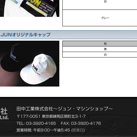
白
グレー
JUNオリジナルキャップ
色
黒
白
田中工業株式会社～ジュン・マシンショップ～
〒177-0051 東京都練馬区関町北3-1-7
TEL: 03-3920-4165
FAX: 03-3920-4176
営業時間: 午前9:00～午後5:45 (
営業日
)