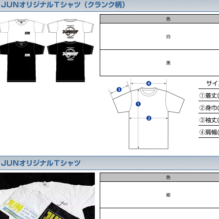
JUNオリジナルＴシャツ（クランク柄）
色
白
黒
サイ
①着丈(
②身巾(
③袖丈(
④肩幅(
JUNオリジナルＴシャツ
色
紺