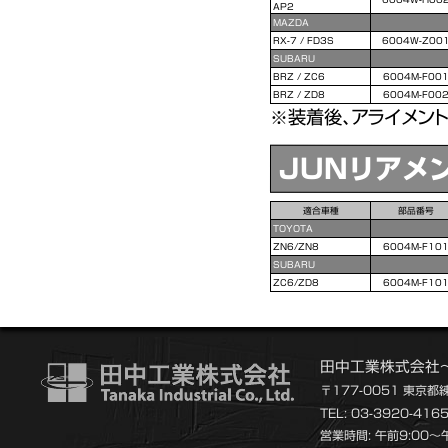
AP2
MAZDA
RX-7 / FD3S
6004W-Z00
SUBARU
BRZ / ZC6
6004M-F00
BRZ / ZD8
6004M-F00
装着後、アライメン
JUNリアメ
適合車種
部品番号
TOYOTA
ZN6/ZN8
6004M-F10
SUBARU
ZC6/ZD8
6004M-F10
田中工業株式会社
〒177-0051 東京都
TEL: 03-3920-416
営業時間: 午前9:00～午