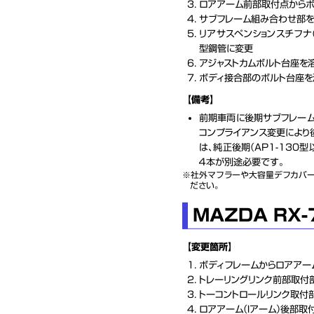
ロアアーム前部取付点からボ
サブフレーム組み合わせ部
リアサスペンションスチフナ
型鋼管に変更
アジャストカムボルト台座を
ボディ接合部のボルト台座を
【備考】
前期車両に後期サブフレーム
コンプライアンス変更により
は、純正後期（AP1-130
４本が別途必要です。
社外マフラーや大容量デフカバー
ださい。
MAZDA RX-7
【変更箇所】
ボディフレームからロアアー
トレーリングリンク前部取付
トーコントロールリンク取付
ロアアーム（Ｉアーム）後部取