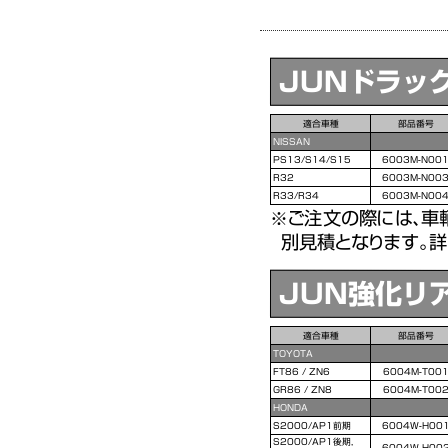
JUNドラッ
適合車種
部品番号
NISSAN
PS13/S14/S15
6003M-N00
R32
6003M-N00
R33/R34
6003M-N00
ご注文の際には、車
別見積となります。詳
JUN強化リ
適合車種
部品番号
TOYOTA
FT86 / ZN6
6004M-T00
GR86 / ZN8
6004M-T00
HONDA
S2000/AP1前期
6004W-H00
S2000/AP1後期,
6004W-H00