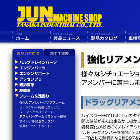
製品カタログ
加工工賃表
強化リアメン
バルブトレインパーツ
エンジンパーツ
様々なシチュエーショ
エンジンサポート
アッセンブリ
アメンバーに着目しま
吸排気系
駆動系
フレーム＆足回り
ドラッグリアメ
強化リアメンバー/サブフレーム
リアメンバー用強化ブッシュ
フロントアッパーアーム
ハイパワーFRで0-400mの
Ｆアッパーアームブラケット補強
開の時間が多く出来るかに掛かっ
サイドシル発泡ウレタン
汎用リアシートボード
姿勢変化がおきにくいレイアウ
く、ドラッグメンバーを開発/テス
ーFRとして驚異的な8秒887