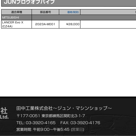
JUNブロウオフパイプ
適合車種
部品番号
価格(税別)
MITSUBISHI
LANCER Evo X
2023A-M001
¥28,000
(CZ4A)
田中工業株式会社～ジュン・マシンショップ～
〒177-0051 東京都練馬区関町北3-1-7
TEL: 03-3920-4165
FAX: 03-3920-4176
営業時間: 午前9:00～午後5:45 (
営業日
)