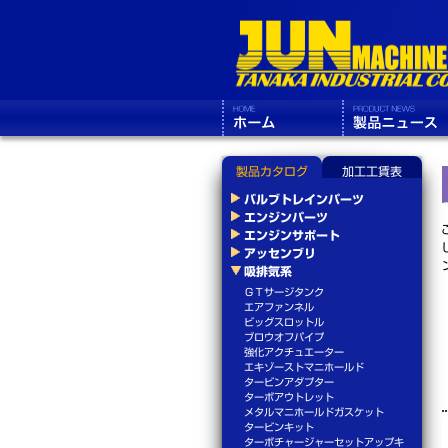
製品カタログ
加工工賃表
バルブトレインパーツ
エンジンパーツ
エンジンサポート
アッセンブリ
吸排気系
ＧＴサージタンク
エアファンネル
ビッグスロットル
ブロウオフパイプ
強化アクチュエーター
エキゾーストマニホールド
タービンアダプター
ターボアウトレット
メタルマニホールドガスケット
タービンキット
ターボチャージャーセットアップキ