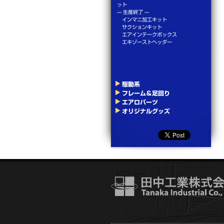
ット
--- 生産終了 ---
インマニ加工キット
サクションキット
エアインテークボックス
エキゾーストヘッダー
駆動系
フレーム＆足回り
エアロパーツ
オリジナルグッズ