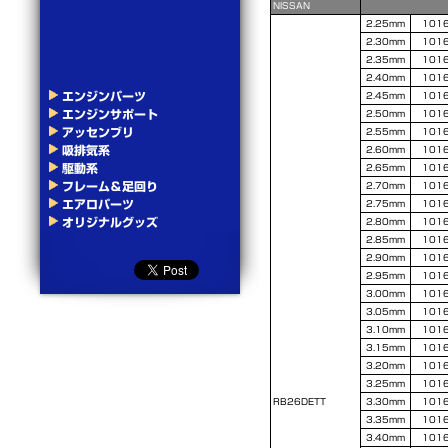
NISSAN
2.25mm
101
2.30mm
101
2.35mm
101
2.40mm
101
エンジンパーツ
2.45mm
101
エンジンサポート
2.50mm
101
アッセンブリ
2.55mm
101
吸排気系
2.60mm
101
駆動系
2.65mm
101
フレーム＆足回り
2.70mm
101
エアロパーツ
2.75mm
101
オリジナルグッズ
2.80mm
101
2.85mm
101
2.90mm
101
2.95mm
101
3.00mm
101
3.05mm
101
3.10mm
101
3.15mm
101
3.20mm
101
3.25mm
101
RB26DETT
3.30mm
101
3.35mm
101
3.40mm
101