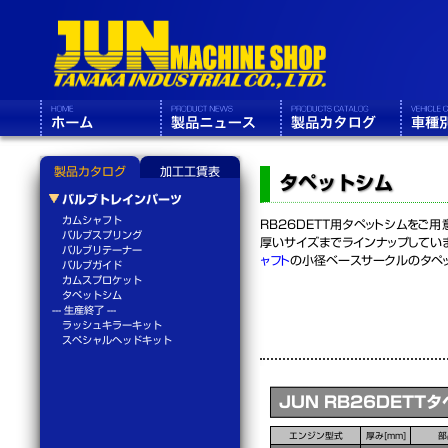
製品カタログ
加工工賃表
タペットシム
バルブトレインパーツ
カムシャフト
RB26DETT用タペットシムをご
バルブスプリング
厚いサイズまでラインナップしてい
バルブリテーナー
ャフト
の小径ベースサークルのタペッ
バルブガイド
カムスプロケット
タペットシム
--- 生産終了 ---
ラッシュキラーキット
スペシャルヘッドキット
JUN RB26DETT
エンジン型式
厚み[mm]
部