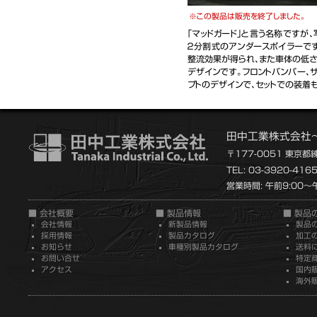
この製品は販売を終了しました。
「マッドガード」と言う名称ですが
２分割式のアンダースポイラーです
整流効果が得られ、また車体の低さ
デザインです。フロントバンパー、
プトのデザインで、セットでの装着
田中工業株式会社
〒177-0051 東京都
TEL: 03-3920-416
営業時間: 午前9:00～午
■ 会社概要
■ 製品情報
■ 製品
会社情報
新製品情報
製品
採用情報
製品カタログ
加工
お知らせ
車種別製品カタログ
送料
お問い合せ
特定
アクセス
国内
海外