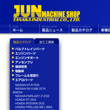
製品カタログ
加工工賃表
バルブトレインパーツ
エンジンパーツ
エンジンサポート
アッセンブリ
吸排気系
駆動系
フレーム＆足回り
エアロパーツ
NISSAN GT-R R35
NISSAN SKYLINE GT-R
BNR34
NISSAN FAIRLADY Z Z32
HONDA FIT GK5
HONDA INTEGRA DC5
HONDA PRELUDE BB1/BB4