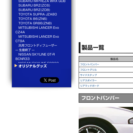
SUBARU IMPREZA WRX GDB
SUBARU BRZ(ZC6)
SUBARU BRZ(ZD8)
TOYOTA SUPRA JZA80
TOYOTA 86(ZN6)
TOYOTA GR86(ZN8)
MITSUBISHI LANCER Evo
CZ4A
MITSUBISHI LANCER Evo
CT9A
汎用フロントディフューザー
製品一覧
--- 生産終了 ---
NISSAN SKYLINE GT-R
BCNR33
製品名
NISSAN SKYLINE ECR33
フロントバンパー
オリジナルグッズ
NISSAN SILVIA S15
フロントグリル
HONDA CIVIC EK4/EK9
サイドステップ
SUBARU IMPREZA WRX GC8
リアスポイラー
リアマッドガード
フロントバンパー