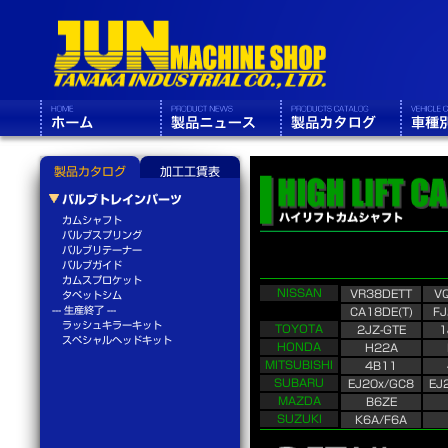
製品カタログ
加工工賃表
バルブトレインパーツ
カムシャフト
バルブスプリング
バルブリテーナー
バルブガイド
カムスプロケット
NISSAN
VR38DETT
V
タペットシム
--- 生産終了 ---
CA18DE(T)
FJ
ラッシュキラーキット
TOYOTA
2JZ-GTE
1
スペシャルヘッドキット
HONDA
H22A
MITSUBISHI
4B11
SUBARU
EJ20x/GC8
EJ
MAZDA
B6ZE
SUZUKI
K6A/F6A