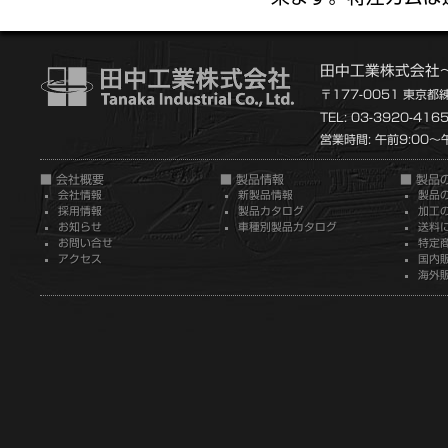
田中工業株式会社
〒177-0051 東京都
TEL: 03-3920-416
営業時間: 午前9:00～午
■ 会社概要
■ 製品情報
■ 製品
会社情報
新製品情報
製品
採用情報
製品カタログ
加工
お知らせ
車種別製品カタログ
送料
お問い合せ
特定
アクセス
国内
海外