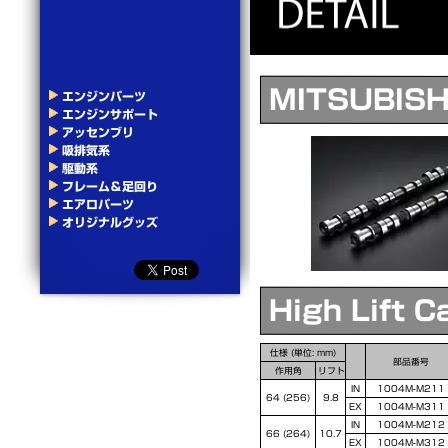
MITSUBISH
エンジンパーツ
エンジンサポート
アッセンブリ
吸排気系
駆動系
フレーム＆足回り
エアロパーツ
オリジナルグッズ
High Lift 
仕様 (単位: mm)
部品番号
作用角
リフト
IN
1004M-M211
64 (256)
9.8
EX
1004M-M311
IN
1004M-M212
66 (264)
10.7
EX
1004M-M312