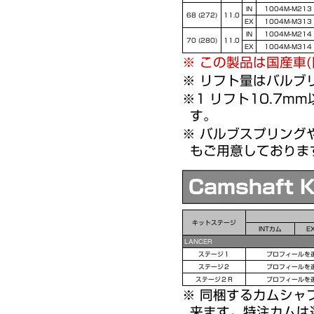
IN
1004M-M213
68 (272)
11.0
EX
1004M-M313
IN
1004M-M214
70 (280)
11.0
EX
1004M-M314
※ この製品は国産車
※ リフト量はバルブ
※1 リフト10.7m
す。
※ バルブスプリング
もご用意しておりま
Camshaft K
キットステージ
INTカム
E
LANCER
ステージ１
プロフィールを
ステージ２
プロフィールを
ステージ２Ｒ
プロフィールを
※ 同梱するカムシャ
来ます。特注カムは